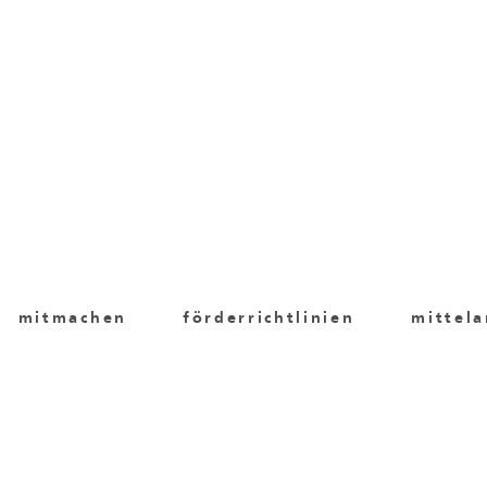
mitmachen
förderrichtlinien
mittel